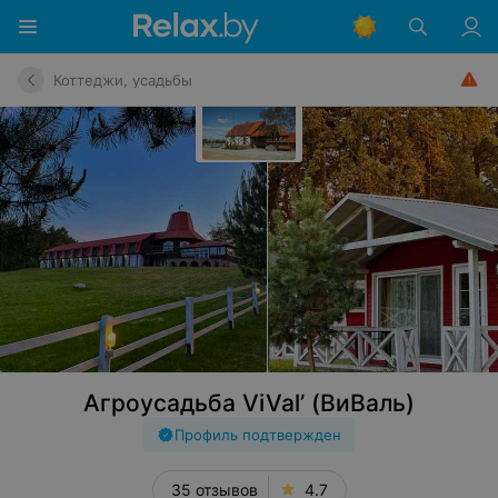
Коттеджи, усадьбы
Агроусадьба ViVal’ (ВиВаль)
Профиль подтвержден
35 отзывов
4.7