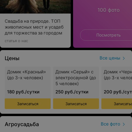
100 фото
Свадьба на природе. ТОП
живописных мест и усадеб
для торжества за городом
Посмотреть
статья о нас
Цены
Все цены
Домик «Красный»
Домик «Серый» с
Домик «Чер
(до 3-х человек)
электросауной (до
(до 3-х чело
5 человек)
180 руб./сутки
250 руб./сутки
200 руб./су
Записаться
Записаться
Записать
Агроусадьба
Все фото